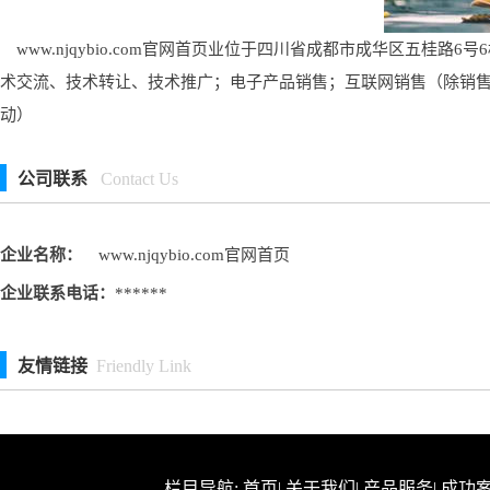
www.njqybio.com官网首页业位于四川省成都市成华区五桂路
术交流、技术转让、技术推广；电子产品销售；互联网销售（除销
动）
公司联系
Contact Us
企业名称：
www.njqybio.com官网首页
企业联系电话：
******
友情链接
Friendly Link
栏目导航:
首页
|
关于我们
|
产品服务
|
成功